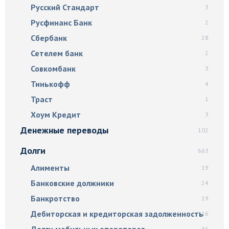
Русский Стандарт
3
Русфинанс Банк
2
Сбербанк
28
Сетелем банк
2
Совкомбанк
3
Тинькофф
4
Траст
1
Хоум Кредит
3
Денежные переводы
102
Долги
663
Алименты
19
Банковские должники
24
Банкротство
19
Дебиторская и кредиторская задолженность
116
Долги мобильных операторов
36