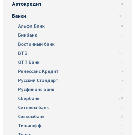
Автокредит
8
Банки
81
Альфа Банк
8
Бинбанк
2
Восточный банк
1
ВТБ
12
ОТП Банк
2
Ренессанс Кредит
3
Русский Стандарт
3
Русфинанс Банк
2
Сбербанк
28
Сетелем банк
2
Совкомбанк
3
Тинькофф
4
Траст
1