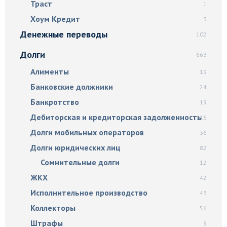
Траст
1
Хоум Кредит
3
Денежные переводы
102
Долги
663
Алименты
19
Банковские должники
24
Банкротство
19
Дебиторская и кредиторская задолженность
116
Долги мобильных операторов
36
Долги юридических лиц
82
Сомнительные долги
12
ЖКХ
42
Исполнительное производство
43
Коллекторы
56
Штрафы
9