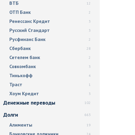
ВТБ
12
ОТП Банк
2
Ренессанс Кредит
3
Русский Стандарт
3
Русфинанс Банк
2
Сбербанк
28
Сетелем банк
2
Совкомбанк
3
Тинькофф
4
Траст
1
Хоум Кредит
3
Денежные переводы
102
Долги
663
Алименты
19
Банковские должники
24