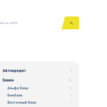
Автокредит
8
Банки
81
Альфа Банк
8
Бинбанк
2
Восточный банк
1