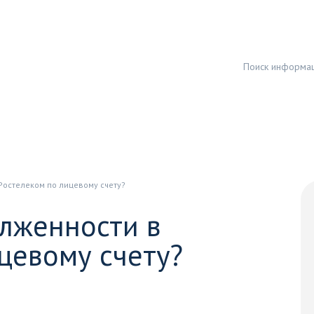
 Ростелеком по лицевому счету?
олженности в
цевому счету?