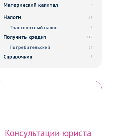
Материнский капитал
3
Налоги
21
Транспортный налог
5
Получить кредит
117
Потребительский
37
Справочник
48
Консультации юриста