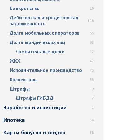
Банкротство
19
Дебиторская и кредиторская
116
задолженность
Долги мобильных операторов
36
Долги юридических лиц
82
Сомнительные долги
12
ЖКХ
42
Исполнительное производство
43
Коллекторы
56
Штрафы
9
Штрафы ГИБДД
7
Заработок и инвестиции
1
Ипотека
54
Карты бонусов и скидок
56