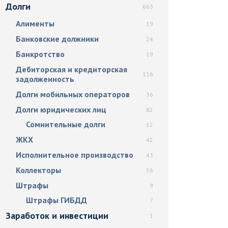
Долги
663
Алименты
19
Банковские должники
24
Банкротство
19
Дебиторская и кредиторская
116
задолженность
Долги мобильных операторов
36
Долги юридических лиц
82
Сомнительные долги
12
ЖКХ
42
Исполнительное производство
43
Коллекторы
56
Штрафы
9
Штрафы ГИБДД
7
Заработок и инвестиции
1