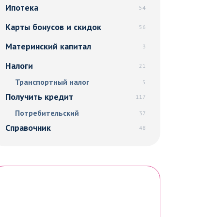
Ипотека
54
Карты бонусов и скидок
56
Материнский капитал
3
Налоги
21
Транспортный налог
5
Получить кредит
117
Потребительский
37
Справочник
48