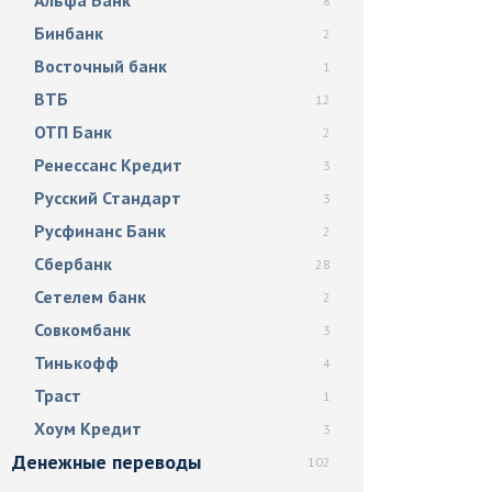
Альфа Банк
8
Бинбанк
2
Восточный банк
1
ВТБ
12
ОТП Банк
2
Ренессанс Кредит
3
Русский Стандарт
3
Русфинанс Банк
2
Сбербанк
28
Сетелем банк
2
Совкомбанк
3
Тинькофф
4
Траст
1
Хоум Кредит
3
Денежные переводы
102