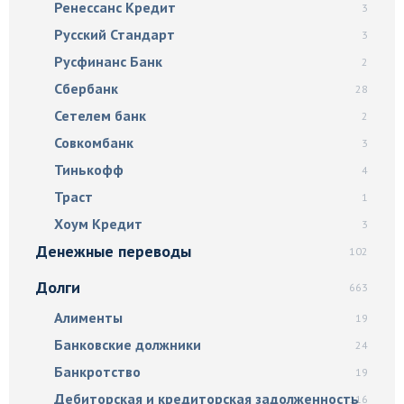
Ренессанс Кредит
3
Русский Стандарт
3
Русфинанс Банк
2
Сбербанк
28
Сетелем банк
2
Совкомбанк
3
Тинькофф
4
Траст
1
Хоум Кредит
3
Денежные переводы
102
Долги
663
Алименты
19
Банковские должники
24
Банкротство
19
Дебиторская и кредиторская задолженность
116